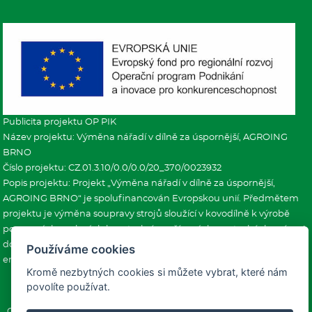
Publicita projektu OP PIK
Název projektu: Výměna nářadí v dílně za úspornější, AGROING
BRNO
Číslo projektu: CZ.01.3.10/0.0/0.0/20_370/0023932
Popis projektu: Projekt „Výměna nářadí v dílně za úspornější,
AGROING BRNO“ je spolufinancován Evropskou unií. Předmětem
projektu je výměna soupravy strojů sloužící v kovodílně k výrobě
pomocných ocelových konstrukcí používaných na stavbách v rámci
dodávek posklizňových linek žadatele. Projekt přispěje ke snížení
Používáme cookies
emisí hlavních znečišťujících látek do ovzduší.
Kromě nezbytných cookies si můžete vybrat, které nám
povolíte používat.
O nás
|
Produkty
|
Realizace
|
Aktuality
|
Kontakt
|
Copyright © 2026 AGROING BRNO s.r.o., všechna práva vyhrazena.