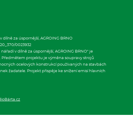
 v dílně za úspornější, AGROING BRNO
.0/20_370/0023932
 nářadí v dílně za úspornější, AGROING BRNO“ je
. Předmětem projektu je výměna soupravy strojů
pomocných ocelových konstrukcí používaných na stavbách
nek žadatele. Projekt přispěje ke snížení emisí hlavních
dioBárta.cz