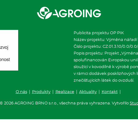
Publicita projektu OP PIK
Název projektu: Výměna nářadí
Číslo projektu: CZ.01.3.10/0.0/0
Popis projektu: Projekt „Výměna
spolufinancován Evropskou unií
sloužící v kovodílně k výrobě 
v rámci dodávek posklizňových li
znečišťujících látek do ovzduší.
O nás
|
Produkty
|
Realizace
|
Aktuality
|
Kontakt
|
© 2026 AGROING BRNO s.r.o., všechna práva vyhrazena. Vytvořilo
Stu